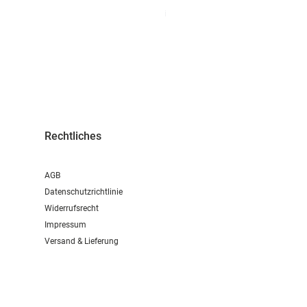
inkl. MwSt.
|
+ Shipping/Versand
Rechtliches
AGB
Datenschutzrichtlinie
Widerrufsrecht
Impressum
Versand & Lieferung