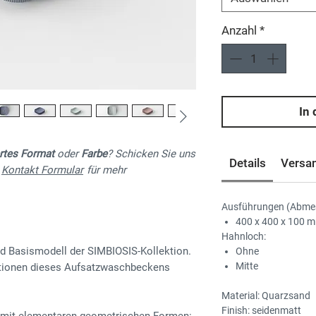
Anzahl
*
In
ertes Format
oder
Farbe
? Schicken Sie uns
Details
Versa
r
Kontakt Formular
für mehr
Ausführungen (Abmes
400 x 400 x 100 m
Hahnloch:
nd Basismodell der SIMBIOSIS-Kollektion.
Ohne
Mitte
rtionen dieses Aufsatzwaschbeckens
Material: Quarzsand
Finish: seidenmatt