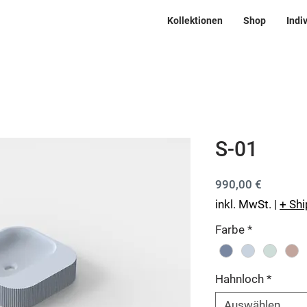
Kollektionen
Shop
Indi
S-01
Preis
990,00 €
inkl. MwSt.
|
+ Sh
Farbe
*
Hahnloch
*
Auswählen