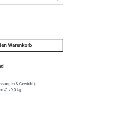
 den Warenkorb
nd
sungen & Gewicht):
m // ~9,0 kg