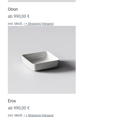
Orion
Sale-Preis
ab
990,00 €
inkl. MwSt.
|
+ Shipping/Versand
Eros
Sale-Preis
ab
990,00 €
inkl. MwSt.
|
+ Shipping/Versand