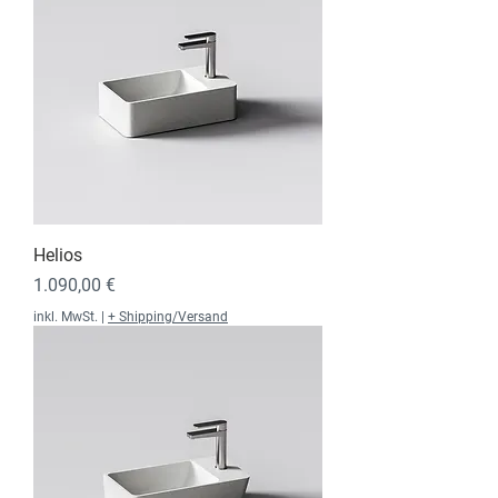
Helios
Preis
1.090,00 €
inkl. MwSt.
|
+ Shipping/Versand