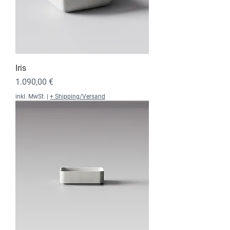
Iris
Preis
1.090,00 €
inkl. MwSt.
|
+ Shipping/Versand