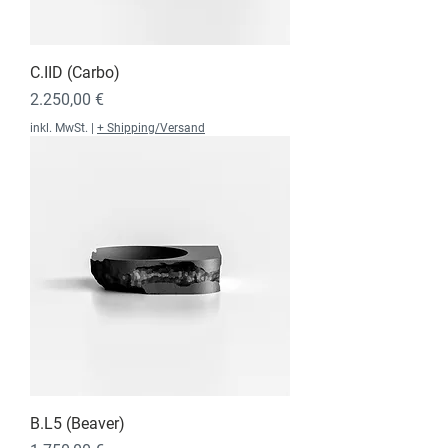
C.IID (Carbo)
Preis
2.250,00 €
inkl. MwSt.
|
+ Shipping/Versand
B.L5 (Beaver)